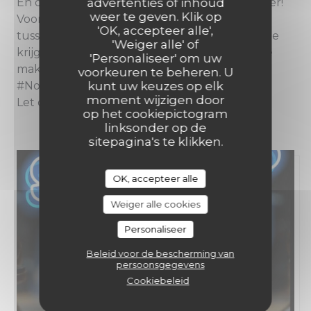
advertenties of inhoud
En dit alles in de vorm van een lange tafel diner!
weer te geven. Klik op
Voor, Hoofd, Na of misschien nog wat
'OK, accepteer alle',
tussengerechten of amuses, je weet niet wat je
'Weiger alle' of
krijgt en wij weten zelf pas de dag zelf wat we
'Personaliseer' om uw
maken.
voorkeuren te beheren. U
kunt uw keuzes op elk
#NoWaste zoals het hoort!
moment wijzigen door
Let op, 18:00 beginnen we!
op het cookiepictogram
linksonder op de
sitepagina's te klikken.
OK, accepteer alle
Weiger alle cookies
Personaliseer
Beleid voor de bescherming van
persoonsgegevens
Cookiebeleid