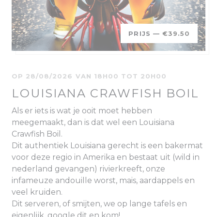
PRIJS —
€39.50
OP 28/08/2026 VAN 18H00 TOT 20H00
LOUISIANA CRAWFISH BOIL
Als er iets is wat je ooit moet hebben
meegemaakt, dan is dat wel een Louisiana
Crawfish Boil.
Dit authentiek Louisiana gerecht is een bakermat
voor deze regio in Amerika en bestaat uit (wild in
nederland gevangen) rivierkreeft, onze
infameuze andouille worst, mais, aardappels en
veel kruiden.
Dit serveren, of smijten, we op lange tafels en
eigenlijk, google dit en kom!