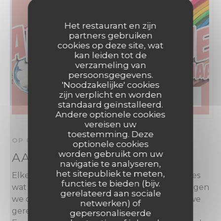
Het restaurant en zijn
partners gebruiken
cookies op deze site, wat
kan leiden tot de
verzameling van
persoonsgegevens.
'Noodzakelijke' cookies
zijn verplicht en worden
PRIJS —
€17.50
standaard geïnstalleerd.
Andere optionele cookies
vereisen uw
toestemming. Deze
OP 01/11/2026 VAN 18H00 TOT 20H00
optionele cookies
worden gebruikt om uw
AANSCHUIFDINER
navigatie te analyseren,
het sitepubliek te meten,
Elke 1e zondag van de maand serveren we alles
functies te bieden (bijv.
wat we nog in de koelkast hebben liggen, ledigen
gerelateerd aan sociale
we onze vriezer en proberen we allerlei nieuwe
netwerken) of
gerechten uit.
gepersonaliseerde