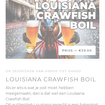
PRIJS —
€39.50
OP 25/09/2026 VAN 00H00 TOT 04H00
LOUISIANA CRAWFISH BOIL
Als er iets is wat je ooit moet hebben
meegemaakt, dan is dat wel een Louisiana
Crawfish Boil.
Dit authentiek Louisiana gerecht is een bakermat