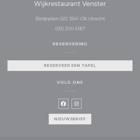
Wijkrestaurant Venster
((opent in een n
Berlijnplein 520 3541 CN Utrecht
030 200 6187
RESERVERING
RESERVEER EEN TAFEL
VOLG ONS
Facebook ((opent in een nieuw
Instagram ((opent in een
NIEUWSBRIEF