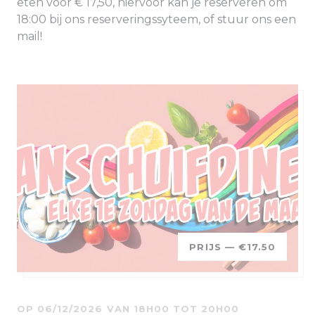
eten voor € 17,50, hiervoor kan je reserveren om
18:00 bij ons reserveringssyteem, of stuur ons een
mail!
PRIJS —
€17.50
OP 06/12/2026 VAN 18H00 TOT 20H00