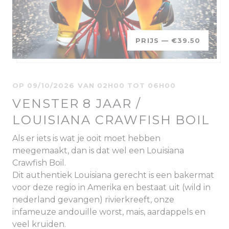
PRIJS —
€39.50
OP 09/10/2026 VAN 02H00 TOT 06H00
VENSTER 8 JAAR /
LOUISIANA CRAWFISH BOIL
Als er iets is wat je ooit moet hebben
meegemaakt, dan is dat wel een Louisiana
Crawfish Boil.
Dit authentiek Louisiana gerecht is een bakermat
voor deze regio in Amerika en bestaat uit (wild in
nederland gevangen) rivierkreeft, onze
infameuze andouille worst, mais, aardappels en
veel kruiden.