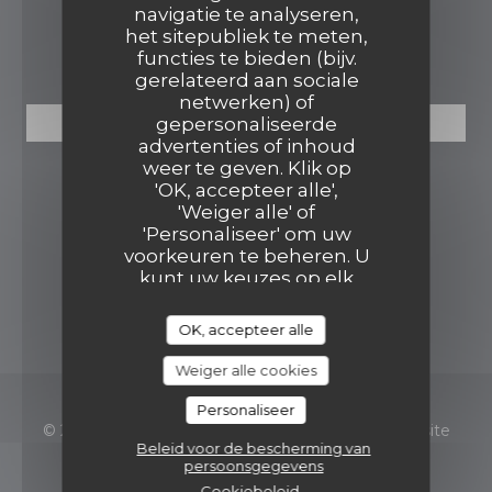
navigatie te analyseren,
het sitepubliek te meten,
RESERVERING
functies te bieden (bijv.
gerelateerd aan sociale
netwerken) of
gepersonaliseerde
RESERVEER EEN TAFEL
advertenties of inhoud
weer te geven. Klik op
VOLG ONS
'OK, accepteer alle',
'Weiger alle' of
'Personaliseer' om uw
voorkeuren te beheren. U
Facebook ((opent in een nieuw
Instagram ((opent in een
kunt uw keuzes op elk
moment wijzigen door
NIEUWSBRIEF
op het cookiepictogram
OK, accepteer alle
linksonder op de
sitepagina's te klikken.
Weiger alle cookies
Personaliseer
© 2026 Wijkrestaurant Venster — Restaurant website
Beleid voor de bescherming van
((opent in een nieu
gecreëerd door
Zenchef
persoonsgegevens
Cookiebeleid