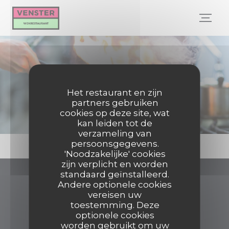
Cookies beheer paneel
Foto's
Het restaurant en zijn
partners gebruiken
cookies op deze site, wat
kan leiden tot de
verzameling van
persoonsgegevens.
'Noodzakelijke' cookies
zijn verplicht en worden
standaard geïnstalleerd.
Wijkrestaurant Venster
Andere optionele cookies
vereisen uw
toestemming. Deze
((opent in een n
Berlijnplein 520 3541 CN Utrecht
optionele cookies
worden gebruikt om uw
030 200 6187