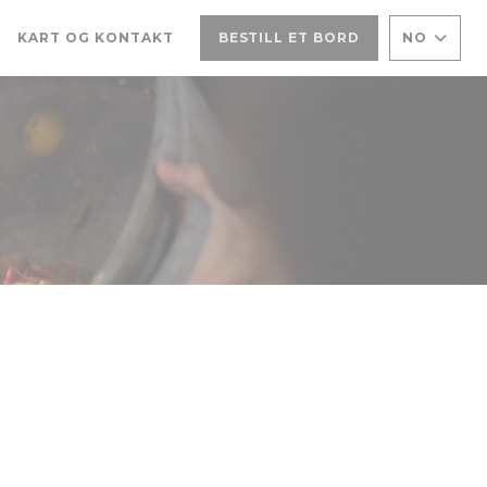
KART OG KONTAKT
BESTILL ET BORD
NO
NER I ET NYTT VINDU))
(ÅPNER I ET NYTT VINDU))