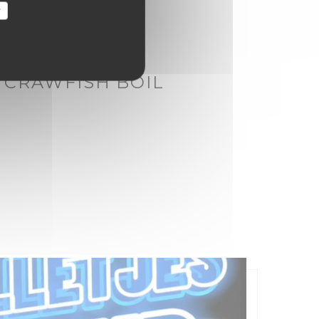
r
A 00H00 TIL 04H00
 CRAWFISH BOIL