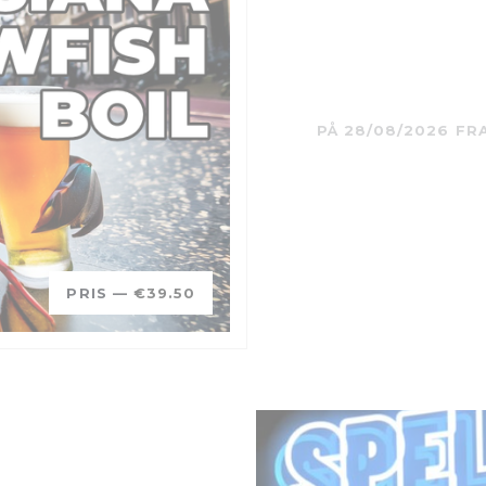
PÅ 28/08/2026 FR
PRIS —
€39.50