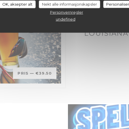
OK, aksepter alt
Nekt alle informasjonskapsler
Personalise
Personvernregler
undefined
PÅ 25/09/2026 FR
LOUISIANA
PRIS —
€39.50