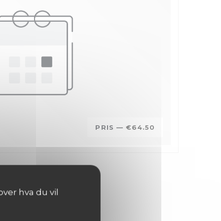
PRIS —
€64.50
ver hva du vil