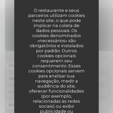
O restaurante e seus
parceiros utilizam cookies
neste site, o que pode
CONTACTE-NOS
implicar na coleta de
dados pessoais. Os
cookies denominados
«necessários» são
Deseja contactar-nos ?
obrigatórios e instalados
Preencha o formulário abaixo!
por padrão. Outros
cookies opcionais
requerem seu
consentimento. Esses
cookies opcionais servem
para analisar sua
navegação, medir a
audiência do site,
oferecer funcionalidades
(por exemplo,
relacionadas às redes
sociais) ou exibir
publicidade ou