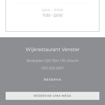
QUA
-
DOM
11:30 - 22:00
Wijkrestaurant Venster
((abre numa nova
Berlijnplein 520 3541 CN Utrecht
030 200 6187
RESERVA
RESERVAR UMA MESA