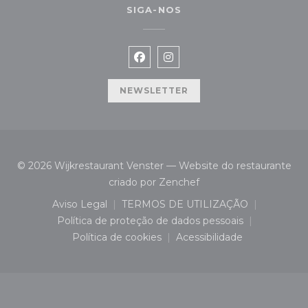
SIGA-NOS
Facebook ((abre numa nova jan
Instagram ((abre numa no
NEWSLETTER
© 2026 Wijkrestaurant Venster — Website do restaurante
((abre numa nova janel
criado por
Zenchef
Aviso Legal
TERMOS DE UTILIZAÇÃO
((abre numa nova janela))
((abre numa nova janela)
Política de proteção de dados pessoais
((abre numa nova janela))
Política de cookies
Acessibilidade
((abre numa nova janela))
((abre numa nova jan