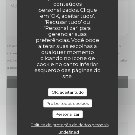
conteúdos
personalizados. Clique
em 'OK, aceitar tudo',
'Recusar tudo' ou
'Personalizar' para
gerenciar suas
preferências. Você pode
alterar suas escolhas a
De acordo com a legislação de proteção de dados, tem o direito de se opor a
qualquer momento
comunicações de marketing. Pode registar-se na Lista Robinson através de
clicando no ícone de
robinson.pt
. Para mais informações sobre o tratamento dos seus dados, consulte
cookie no canto inferior
a nossa
política de privacidade
.
esquerdo das páginas do
site.
OK, aceitar tudo
Proíbe todos cookies
Personalizar
Política de proteção de dados pessoais
undefined