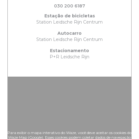
030 200 6187
Estação de bicicletas
Station Leidsche Rijn Centrum
Autocarro
Station Leidsche Rijn Centrum
Estacionamento
P+R Leidsche Rijn
Para exibir o mapa interativo do Waze, você deve aceitar os cookies do
Waze Map (Google). Esses cookies podem coletar dados de navegação