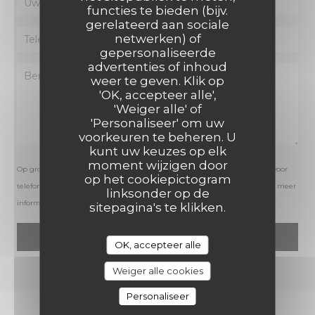
functies te bieden (bijv.
gerelateerd aan sociale
netwerken) of
gepersonaliseerde
advertenties of inhoud
weer te geven. Klik op
'OK, accepteer alle',
'Weiger alle' of
'Personaliseer' om uw
voorkeuren te beheren. U
kunt uw keuzes op elk
moment wijzigen door
Op grond van de privacywetgeving heeft u het recht om u af te melden voor
op het cookiepictogram
telefonische marketing via het Bel-me-niet Register:
bel-me-niet.nl
. Voor meer
linksonder op de
informatie over hoe wij uw gegevens verwerken, zie ons
privacybeleid
.
sitepagina's te klikken.
OK, accepteer alle
Weiger alle cookies
Personaliseer