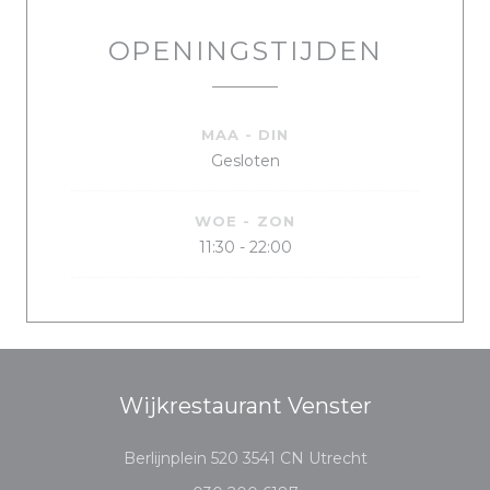
OPENINGSTIJDEN
MAA
-
DIN
Gesloten
WOE
-
ZON
11:30 - 22:00
Wijkrestaurant Venster
((opent in een n
Berlijnplein 520 3541 CN Utrecht