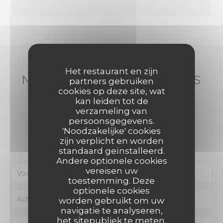
Het restaurant en zijn
NEEM CONTACT MET ONS
partners gebruiken
cookies op deze site, wat
OP
kan leiden tot de
verzameling van
persoonsgegevens.
Wilt u contact met ons opnemen?
'Noodzakelijke' cookies
Vul het onderstaande formulier in!
zijn verplicht en worden
standaard geïnstalleerd.
Andere optionele cookies
vereisen uw
toestemming. Deze
optionele cookies
worden gebruikt om uw
navigatie te analyseren,
het sitepubliek te meten,