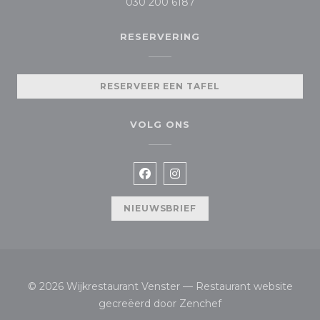
030 200 6187
RESERVERING
RESERVEER EEN TAFEL
VOLG ONS
Facebook ((opent in een nieuw
Instagram ((opent in een
NIEUWSBRIEF
© 2026 Wijkrestaurant Venster — Restaurant website
((opent in een nieu
gecreëerd door
Zenchef