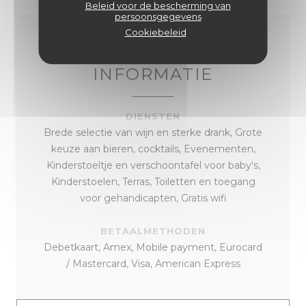
Beleid voor de bescherming van
persoonsgegevens
Cookiebeleid
ALGEMENE
INFORMATIE
DIENSTEN
Brede selectie van wijn en sterke drank, Grote
keuze aan bieren, cocktails, Evenementen,
Kinderstoeltje en verschoontafel voor baby's,
Kinderstoelen, Terras, Toiletten en toegang
voor gehandicapten, Gratis wifi
BETAALMETHODEN
Debetkaart, Amex, Mobile payment, Eurocard
/ Mastercard, Visa, American Express