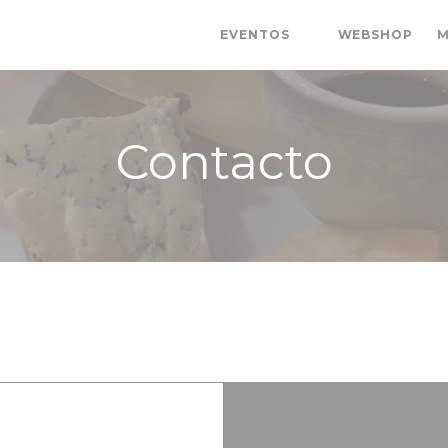
((AB
EVENTOS
WEBSHOP
M
((ABRE EN UNA N
Contacto