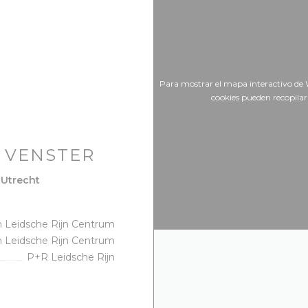
Para mostrar el mapa interactivo de 
cookies pueden recopila
 VENSTER
((abre en una nueva ventana))
 Utrecht
n Leidsche Rijn Centrum
n Leidsche Rijn Centrum
P+R Leidsche Rijn