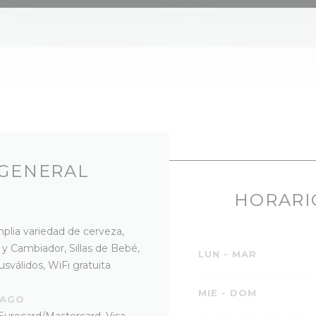
 GENERAL
HORARI
mplia variedad de cerveza,
 y Cambiador, Sillas de Bebé,
LUN
-
MAR
sválidos, WiFi gratuita
MIE
-
DOM
PAGO
Eurocard/Mastercard, Visa,