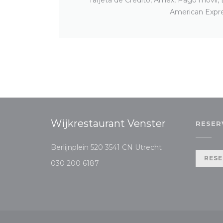
American Expr
Wijkrestaurant Venster
RESER
((abre en una nue
Berlijnplein 520 3541 CN Utrecht
RESE
030 200 6187