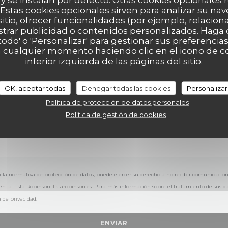
¿Desea ponerse en contacto con nosotros?
Estas cookies opcionales sirven para analizar su nav
Rellene el siguiente formulario.
sitio, ofrecer funcionalidades (por ejemplo, relacio
strar publicidad o contenidos personalizados. Haga c
 todo' o 'Personalizar' para gestionar sus preferenci
 cualquier momento haciendo clic en el icono de co
inferior izquierda de las páginas del sitio.
OK, aceptar todas
Denegar todas las cookies
Personalizar
Política de protección de datos personales
Política de gestión de cookies
 la normativa de protección de datos, puede ejercer su derecho a no recibir comunicacio
en la Lista Robinson:
listarobinson.es
. Para más información sobre el tratamiento de sus da
a de privacidad
.