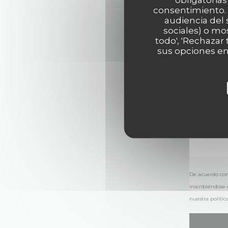
consentimiento. 
audiencia del 
sociales) o mo
todo', 'Rechazar
sus opciones en
De acuerdo con
inscribiéndose 
nuestra
polític