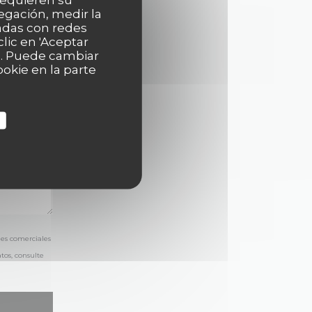
egación, medir la
nadas con redes
lic en 'Aceptar
as. Puede cambiar
okie en la parte
nes comerciales
tos, consulte