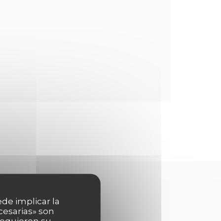
ede implicar la
cesarias» son
 requieren su