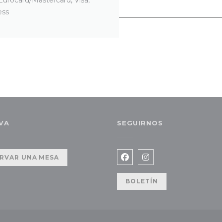
ess
VA
SEGUIRNOS
va ventana))
RVAR UNA MESA
Facebook ((abre en una
Instagram ((abre e
BOLETÍN