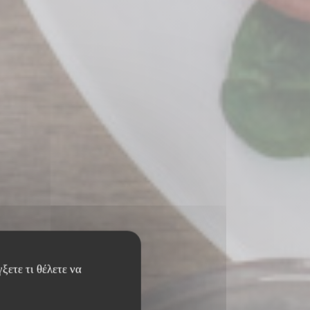
ξετε τι θέλετε να